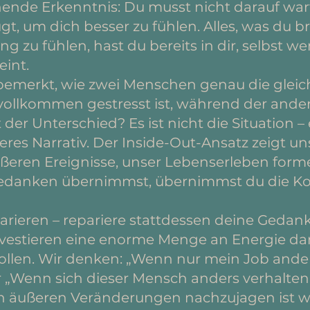
hende Erkenntnis: Du musst nicht darauf wart
t, um dich besser zu fühlen. Alles, was du br
g zu fühlen, hast du bereits in dir, selbst w
eint.
bemerkt, wie zwei Menschen genau die gleich
 vollkommen gestresst ist, während der and
er Unterschied? Es ist nicht die Situation – e
es Narrativ. Der Inside-Out-Ansatz zeigt un
ußeren Ereignisse, unser Lebenserleben form
Gedanken übernimmst, übernimmst du die Kon
eparieren – repariere stattdessen deine Gedan
vestieren eine enorme Menge an Energie dar
llen. Wir denken: „Wenn nur mein Job ander
er „Wenn sich dieser Mensch anders verhalten
sen äußeren Veränderungen nachzujagen ist w