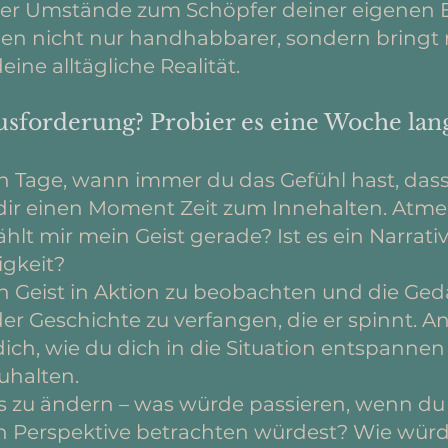
er Umstände zum Schöpfer deiner eigenen E
n nicht nur handhabbarer, sondern bringt m
ne alltägliche Realität.
usforderung? Probier es eine Woche lan
en Tage, wann immer du das Gefühl hast, das
dir einen Moment Zeit zum Innehalten. Atme t
lt mir mein Geist gerade? Ist es ein Narrativ
igkeit?
nen Geist in Aktion zu beobachten und die Ge
 der Geschichte zu verfangen, die er spinnt. A
dich, wie du dich in die Situation entspanne
uhalten.
 zu ändern – was würde passieren, wenn du d
en Perspektive betrachten würdest? Wie wür