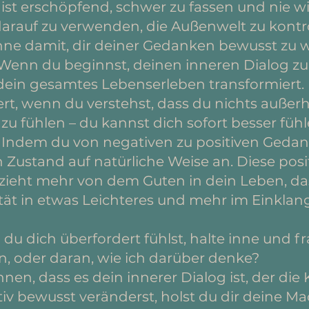
ist erschöpfend, schwer zu fassen und nie wi
 darauf zu verwenden, die Außenwelt zu kontro
nne damit, dir deiner Gedanken bewusst zu 
 Wenn du beginnst, deinen inneren Dialog zu
h dein gesamtes Lebenserleben transformiert.
rt, wenn du verstehst, dass du nichts außer
zu fühlen – du kannst dich sofort besser füh
 Indem du von negativen zu positiven Gedan
Zustand auf natürliche Weise an. Diese posit
ieht mehr von dem Guten in dein Leben, das
tät in etwas Leichteres und mehr im Einkla
u dich überfordert fühlst, halte inne und fra
on, oder daran, wie ich darüber denke?
nen, dass es dein innerer Dialog ist, der die
iv bewusst veränderst, holst du dir deine M