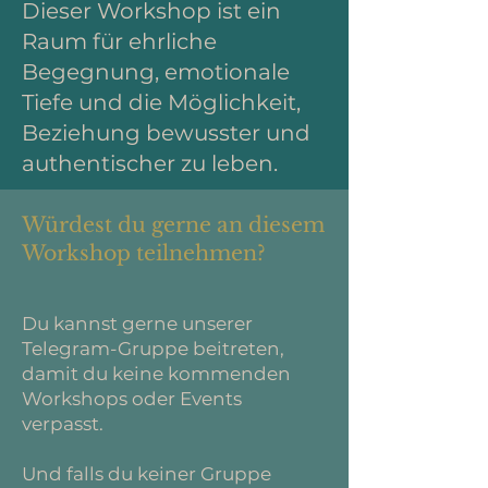
Dieser Workshop ist ein
Raum für ehrliche
Begegnung, emotionale
Tiefe und die Möglichkeit,
Beziehung bewusster und
authentischer zu leben.
Würdest du gerne an diesem
Workshop teilnehmen?
Du kannst gerne unserer
Telegram-Gruppe beitreten,
damit du keine kommenden
Workshops oder Events
verpasst.
Und falls du keiner Gruppe