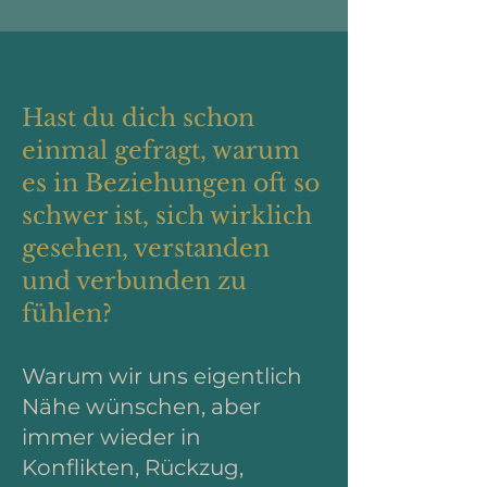
Hast du dich schon
einmal gefragt, warum
es in Beziehungen oft so
schwer ist, sich wirklich
gesehen, verstanden
und verbunden zu
fühlen?
Warum wir uns eigentlich
Nähe wünschen, aber
immer wieder in
Konflikten, Rückzug,