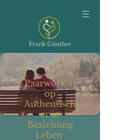
Frank Günther
Paarworksh
op
Authentisch
er in
Beziehung
Leben