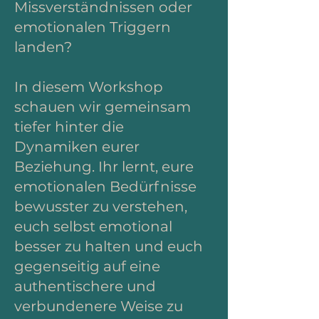
Missverständnissen oder
emotionalen Triggern
landen?
In diesem Workshop
schauen wir gemeinsam
tiefer hinter die
Dynamiken eurer
Beziehung. Ihr lernt, eure
emotionalen Bedürfnisse
bewusster zu verstehen,
euch selbst emotional
besser zu halten und euch
gegenseitig auf eine
authentischere und
verbundenere Weise zu