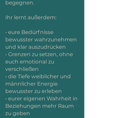
begegnen.
Ihr lernt außerdem:
• eure Bedürfnisse
bewusster wahrzunehmen
und klar auszudrücken
• Grenzen zu setzen, ohne
euch emotional zu
verschließen
• die Tiefe weiblicher und
männlicher Energie
bewusster zu erleben
• eurer eigenen Wahrheit in
Beziehungen mehr Raum
zu geben