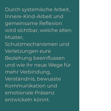
Durch systemische Arbeit,
Innere-Kind-Arbeit und
gemeinsame Reflexion
wird sichtbar, welche alten
Muster,
Schutzmechanismen und
Verletzungen eure
Beziehung beeinflussen
und wie ihr neue Wege für
mehr Verbindung,
Verständnis, bewusste
Kommunikation und
emotionale Präsenz
entwickeln könnt.